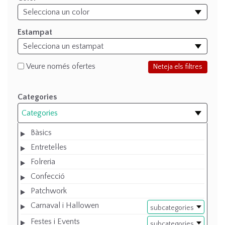
Estampat
Veure només ofertes
Neteja els filtres
Categories
Categories
Bàsics
Entretel·les
Folreria
Confecció
Patchwork
Carnaval i Hallowen
subcategories
Festes i Events
subcategories