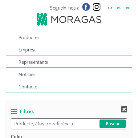
Segueix-nos a
ca
es
en
Productes
Empresa
Representants
Notícies
Contacte
Filtres
Color